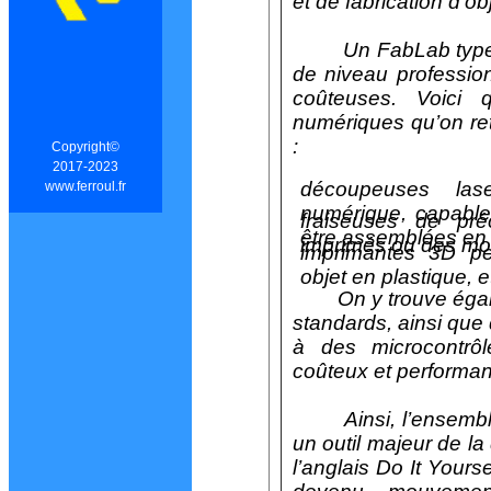
et de fabrication d’ob
Un FabLab type r
de niveau profession
coûteuses. Voici
numériques qu’on ret
:
Copyright©
2017-2023
découpeuses la
www.ferroul.fr
numérique, capable
fraiseuses de préc
être assemblées en 
imprimés ou des mo
imprimantes 3D per
objet en plastique, 
On y trouve égale
standards, ainsi que
à des microcontrô
coûteux et performant
Ainsi, l’ensemble
un outil majeur de l
l’anglais Do It Yours