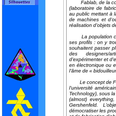
Fablab, de la co
(laboratoire de fabri
au public mettant à l
de machines et d’out
réalisation d’objets d
La population cibl
ses profils : on y t
souhaitent passer p
des designers/ar
d’expérimenter et d’
en électronique ou e
l’âme de « bidouilleur
Le concept de FabL
l’université américa
Technology), sous la
(almost) everything,
Gershenfeld. L’obj
démocratiser les pro